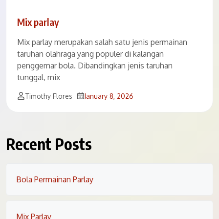
Mix parlay
Mix parlay merupakan salah satu jenis permainan
taruhan olahraga yang populer di kalangan
penggemar bola. Dibandingkan jenis taruhan
tunggal, mix
Timothy Flores
January 8, 2026
Recent Posts
Bola Permainan Parlay
Mix Parlay