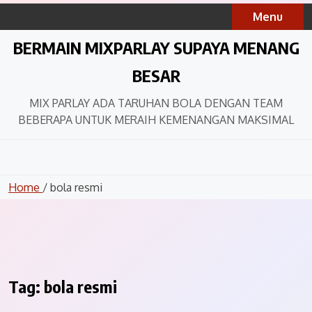
Skip
Menu
to
content
BERMAIN MIXPARLAY SUPAYA MENANG
BESAR
MIX PARLAY ADA TARUHAN BOLA DENGAN TEAM
BEBERAPA UNTUK MERAIH KEMENANGAN MAKSIMAL
Home
/ bola resmi
Tag:
bola resmi